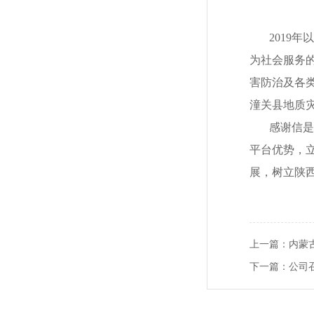
2019
为社会服务
害防治及各
潼关县地质
感谢信是
平台优势，
展，树立陕
上一篇：
内蒙
下一篇：
公司