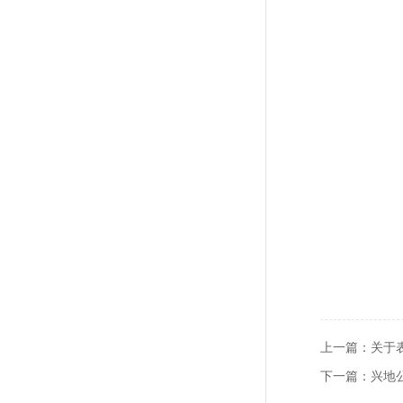
上一篇：
关于
下一篇：
兴地