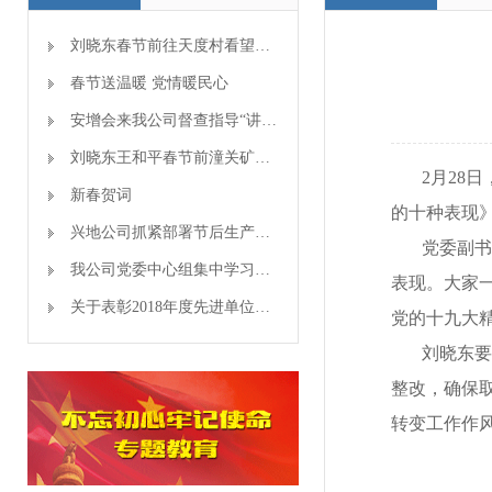
刘晓东春节前往天度村看望慰问帮扶对象
春节送温暖 党情暖民心
安增会来我公司督查指导“讲、敢、改”专题教育开展
刘晓东王和平春节前潼关矿区检查安全生产
2月28
新春贺词
的十种表现
兴地公司抓紧部署节后生产开工准备工作
党委副书
我公司党委中心组集中学习《形式主义和官僚主义的十种表现》
表现。大家
关于表彰2018年度先进单位先进班组优秀员工优秀干部的决定
党的十九大
刘晓东要
整改，确保
转变工作作风