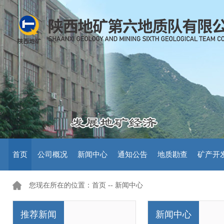
首页
公司概况
新闻中心
通知公告
地质勘查
矿产开
您现在所在的位置：首页 --
新闻中心
推荐新闻
新闻中心